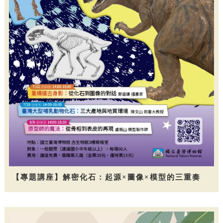
【專題講座】解密化石：起源×圖像×模型的三重奏