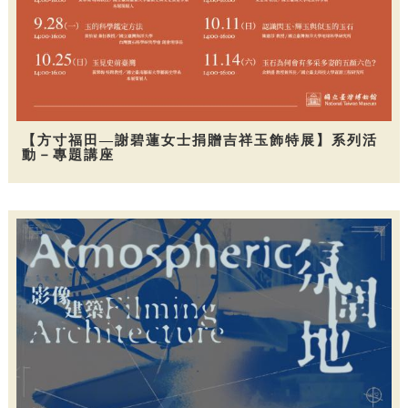
【方寸福田—謝碧蓮女士捐贈吉祥玉飾特展】系列活
動－專題講座