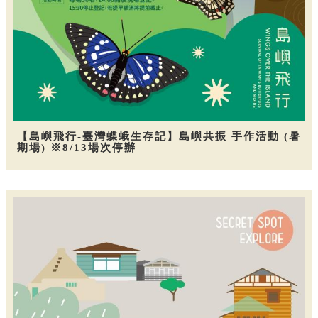
【島嶼飛行-臺灣蝶蛾生存記】島嶼共振 手作活動 (暑
期場) ※8/13場次停辦