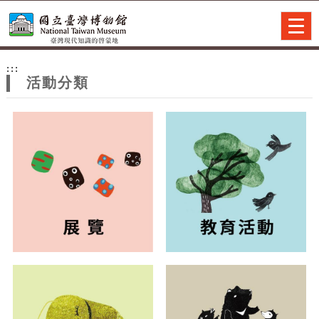
跳到主要內容
網站導覽
Togg
navig
網
:::
站
活動分類
主
題