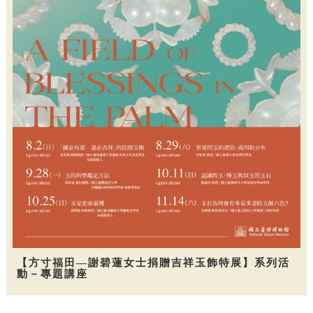
【方寸福田—謝碧蓮女士捐贈吉祥玉飾特展】系列活
動－專題講座