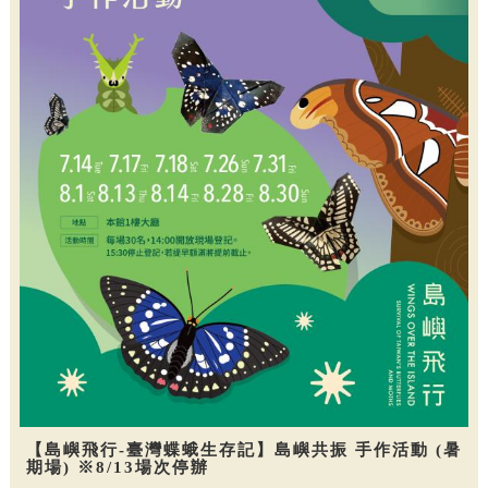
【島嶼飛行-臺灣蝶蛾生存記】島嶼共振 手作活動 (暑
期場) ※8/13場次停辦