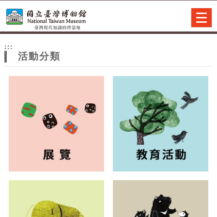
跳到主要內容
網站導覽
Togg
navig
網
:::
站
活動分類
主
題