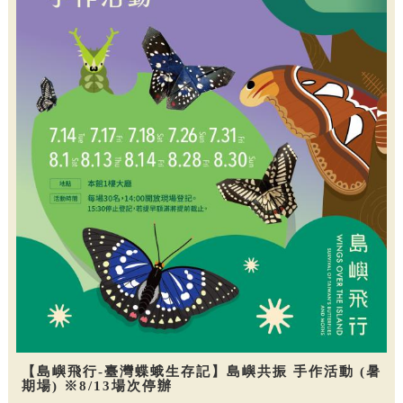
【島嶼飛行-臺灣蝶蛾生存記】島嶼共振 手作活動 (暑
期場) ※8/13場次停辦