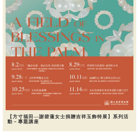
【方寸福田—謝碧蓮女士捐贈吉祥玉飾特展】系列活
動－專題講座