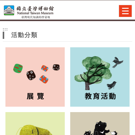
跳到主要內容
網站導覽
Togg
navig
網
:::
站
活動分類
主
題