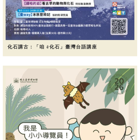
化石講古：「咱 ê化石」臺灣台語講座