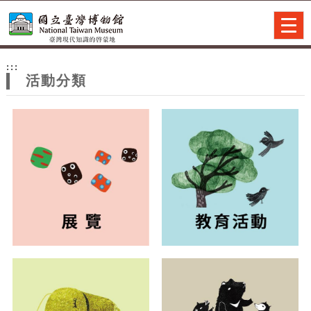
跳到主要內容
網站導覽
Togg
navig
網
:::
站
活動分類
主
題