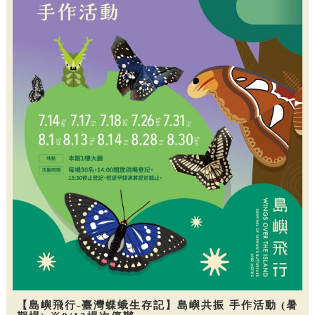
【島嶼飛行-臺灣蝶蛾生存記】島嶼共振 手作活動 (暑