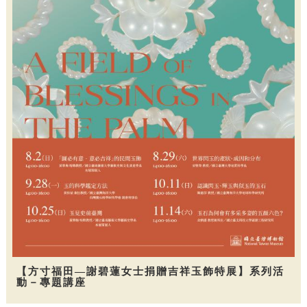
【方寸福田—謝碧蓮女士捐贈吉祥玉飾特展】系列活
動－專題講座