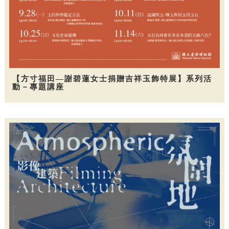
【方寸福田—謝碧蓮女士捐贈吉祥玉飾特展】系列活
動－專題講座