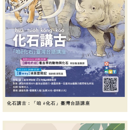
化石講古：「咱 ê化石」臺灣台語講座