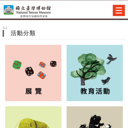
跳到主要內容
網站導覽
Togg
navig
網
:::
站
活動分類
主
題