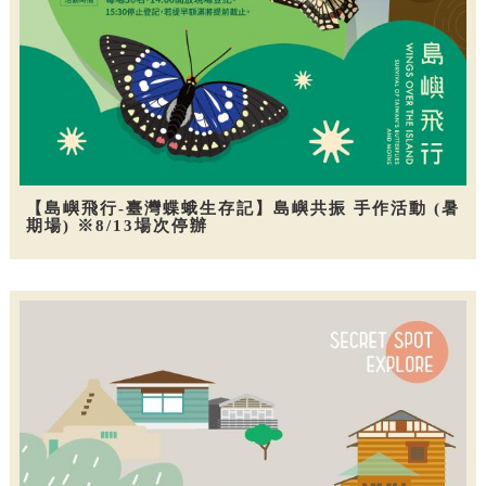
【島嶼飛行-臺灣蝶蛾生存記】島嶼共振 手作活動 (暑
期場) ※8/13場次停辦