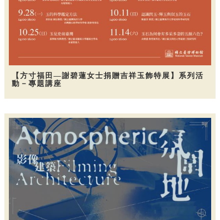
【方寸福田—謝碧蓮女士捐贈吉祥玉飾特展】系列活
動－專題講座