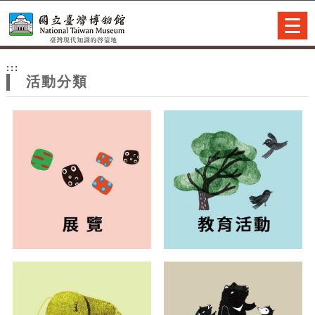
跳到主要內容
網站導覽
Togg
navig
網
:::
站
活動分類
主
題