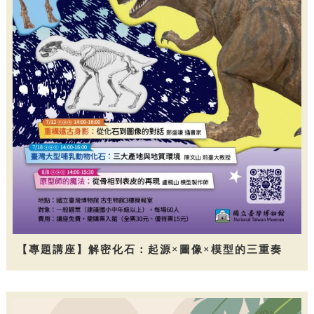
【專題講座】解密化石：起源×圖像×模型的三重奏