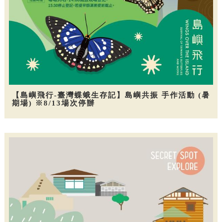
【島嶼飛行-臺灣蝶蛾生存記】島嶼共振 手作活動 (暑
期場) ※8/13場次停辦