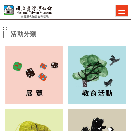
跳到主要內容
網站導覽
Togg
navig
網
:::
站
活動分類
主
題