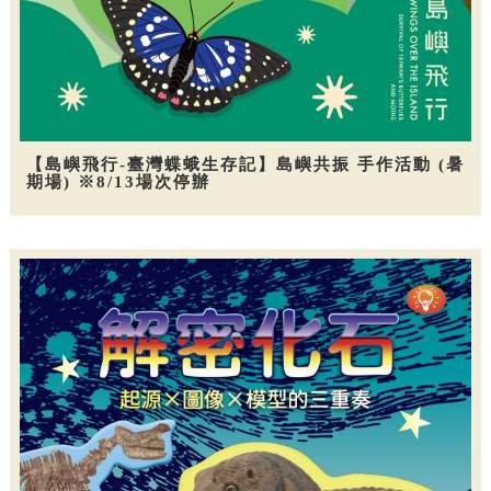
【島嶼飛行-臺灣蝶蛾生存記】島嶼共振 手作活動 (暑
期場) ※8/13場次停辦