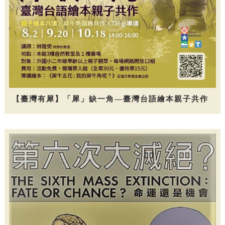
【臺灣有犀】「犀」缺一角—臺灣台語繪本親子共作