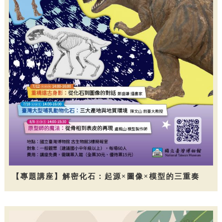
【專題講座】解密化石：起源×圖像×模型的三重奏