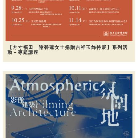
【方寸福田—謝碧蓮女士捐贈吉祥玉飾特展】系列活
動－專題講座