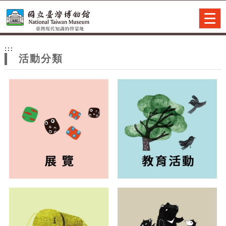
跳到主要內容
網站導覽
Togg
navig
網
:::
站
活動分類
主
題