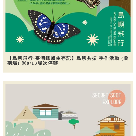
【島嶼飛行-臺灣蝶蛾生存記】島嶼共振 手作活動 (暑
期場) ※8/13場次停辦