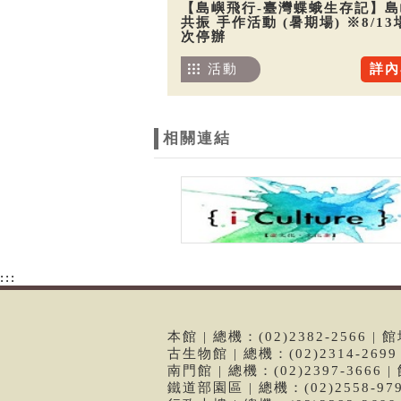
【島嶼飛行-臺灣蝶蛾生存記】島
共振 手作活動 (暑期場) ※8/13
次停辦
活動
詳內
相關連結
:::
本館 | 總機：(02)2382-2566
古生物館 | 總機：(02)2314-26
南門館 | 總機：(02)2397-366
鐵道部園區 | 總機：(02)2558-