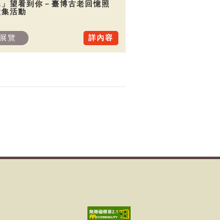
犀」望看到你－臺博古老回憶照
徵集活動
展覽
詳內容