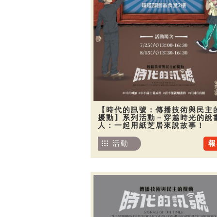
【時代的訊號：傳播技術與民主
擾動】系列活動－穿越時光的說
人：一起用紙芝居來說故事！
活動
報