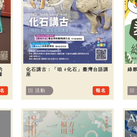
的
化石講古：「咱 ê化石」臺灣台語講
綠夥
書
座
名
活動
報名