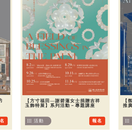
的
【方寸福田—謝碧蓮女士捐贈吉祥
【
玉飾特展】系列活動－專題講座
推廣
名
活動
報名