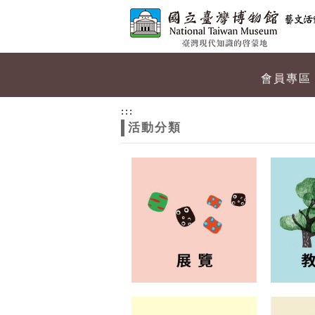
跳到主要內容
網站導覽
網
會員專區
站
:::
活動分類
主
題