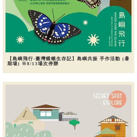
【島嶼飛行-臺灣蝶蛾生存記】島嶼共振 手作活動 (暑
期場) ※8/13場次停辦