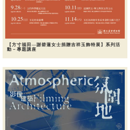
【方寸福田—謝碧蓮女士捐贈吉祥玉飾特展】系列活
動－專題講座