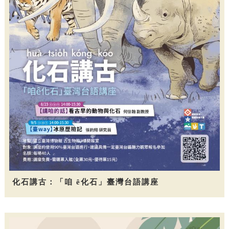
化石講古：「咱 ê化石」臺灣台語講座