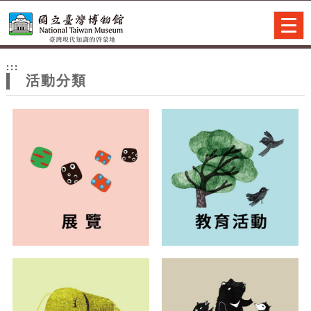
跳到主要內容
網站導覽
Togg
navig
網
:::
站
活動分類
主
題