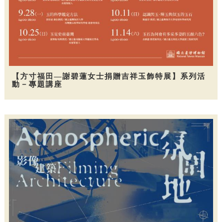
【方寸福田—謝碧蓮女士捐贈吉祥玉飾特展】系列活
動－專題講座