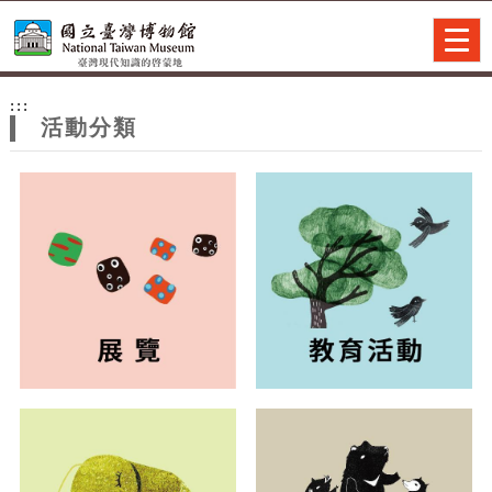
跳到主要內容
網站導覽
Togg
navig
網
:::
站
活動分類
主
題