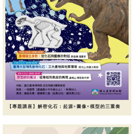
【專題講座】解密化石：起源×圖像×模型的三重奏