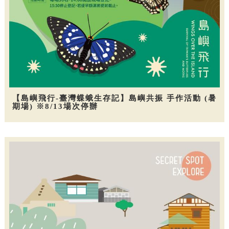
【島嶼飛行-臺灣蝶蛾生存記】島嶼共振 手作活動 (暑
期場) ※8/13場次停辦