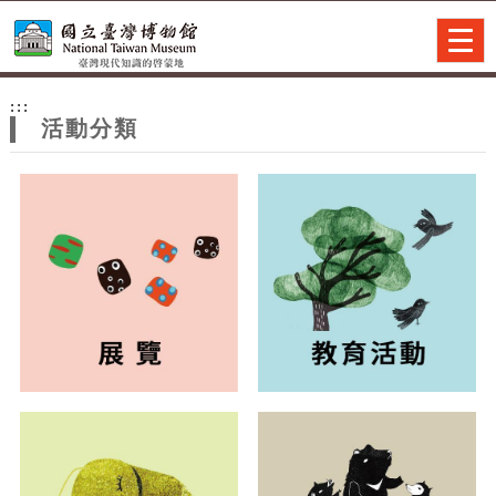
跳到主要內容
網站導覽
Togg
navig
網
:::
站
活動分類
主
題