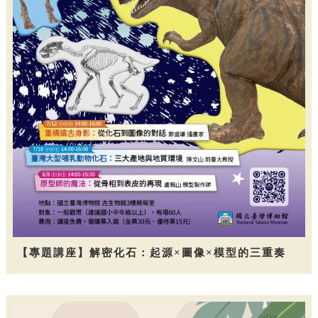
【專題講座】解密化石：起源×圖像×模型的三重奏