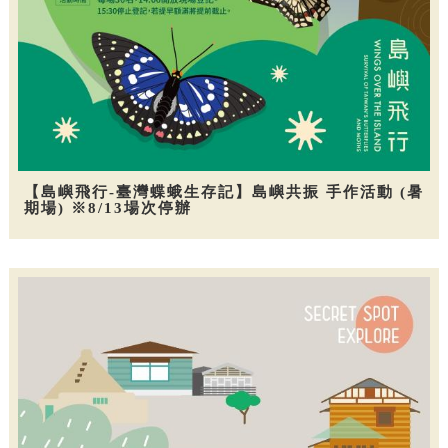
【島嶼飛行-臺灣蝶蛾生存記】島嶼共振 手作活動 (暑
期場) ※8/13場次停辦