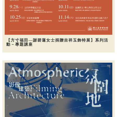
【方寸福田—謝碧蓮女士捐贈吉祥玉飾特展】系列活
動－專題講座