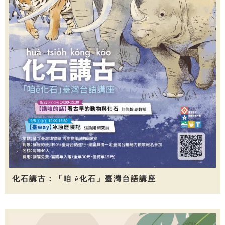
化石講古：「咱 ê化石」臺灣台語講座