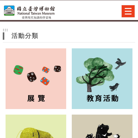
跳到主要內容
網站導覽
Togg
navig
網
:::
站
活動分類
主
題