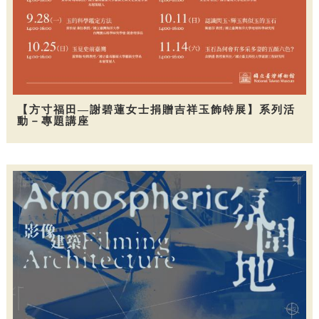
【方寸福田—謝碧蓮女士捐贈吉祥玉飾特展】系列活
動－專題講座