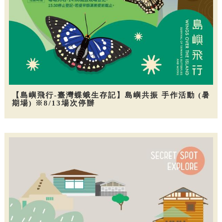
【島嶼飛行-臺灣蝶蛾生存記】島嶼共振 手作活動 (暑
期場) ※8/13場次停辦