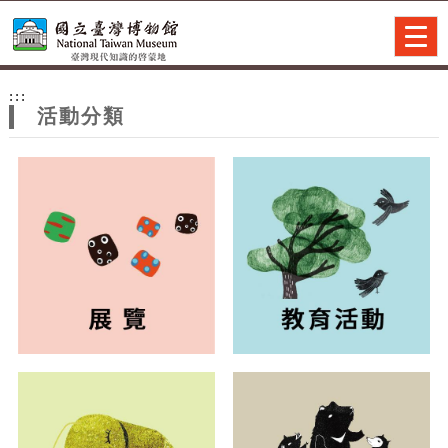
跳到主要內容
網站導覽
Togg
navig
網
:::
站
活動分類
主
題