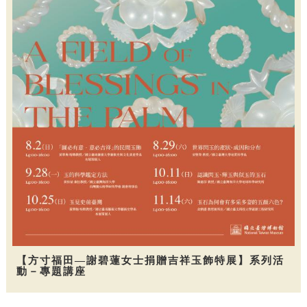
【方寸福田—謝碧蓮女士捐贈吉祥玉飾特展】系列活
動－專題講座