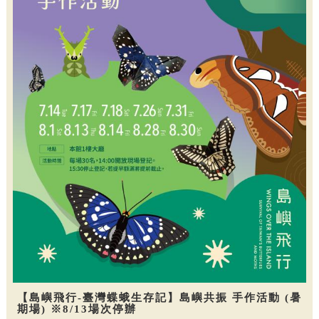
【島嶼飛行-臺灣蝶蛾生存記】島嶼共振 手作活動 (暑
期場) ※8/13場次停辦