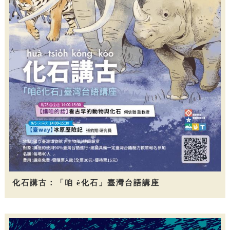
化石講古：「咱 ê化石」臺灣台語講座