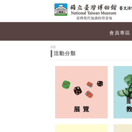
跳到主要內容
網站導覽
網
會員專區
站
:::
活動分類
主
題