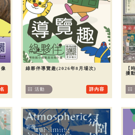
圖像
綠夥伴導覽趣(2026年8月場次)
【
擾
名
活動
詳內容