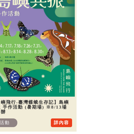
島嶼飛行-臺灣蝶蛾生存記】島嶼
 手作活動 (暑期場) ※8/13場
停辦
活動
詳內容