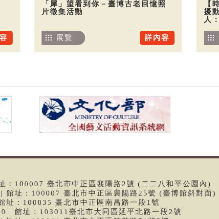
「犀」望看到你－臺博古老回憶照
【
片徵集活動
擾
人
容
展覽
詳內容
 | 館址：100007 臺北市中正區襄陽路2號 (二二八和平公園內)
99 | 館址：100007 臺北市中正區襄陽路25號 (臺博館斜對面)
6 | 館址：100035 臺北市中正區南昌路一段1號
9790 | 館址：103011臺北市大同區延平北路一段2號