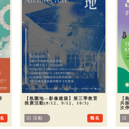
祥
【氛圍地—影像建築】第三季教育
【
推廣活動(8/12、9/12、10/3)
共振
次
名
活動
報名