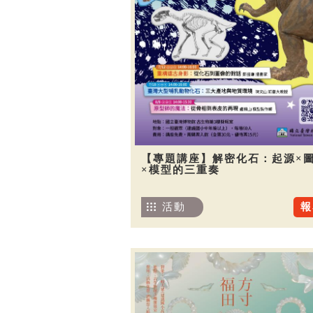
【專題講座】解密化石：起源×
×模型的三重奏
活動
報