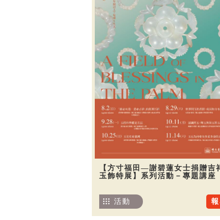
【方寸福田—謝碧蓮女士捐贈吉
玉飾特展】系列活動－專題講座
活動
報