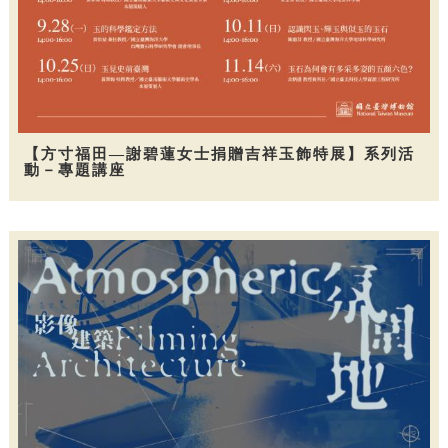
【方寸福田—謝碧蓮女士捐贈吉祥玉飾特展】系列活
動－專題講座