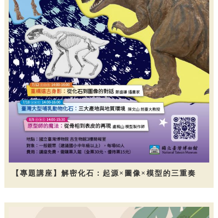
【專題講座】解密化石：起源×圖像×模型的三重奏