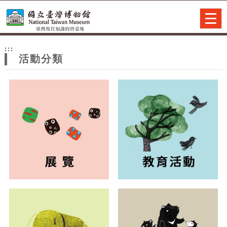
跳到主要內容
網站導覽
Togg
navig
網
:::
站
活動分類
主
題