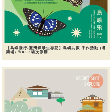
【島嶼飛行-臺灣蝶蛾生存記】島嶼共振 手作活動 (暑
期場) ※8/13場次停辦