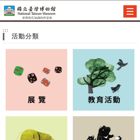
跳到主要內容
網站導覽
Togg
navig
網
:::
站
活動分類
主
題