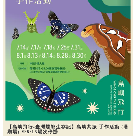
【島嶼飛行-臺灣蝶蛾生存記】島嶼共振 手作活動 (暑
期場) ※8/13場次停辦