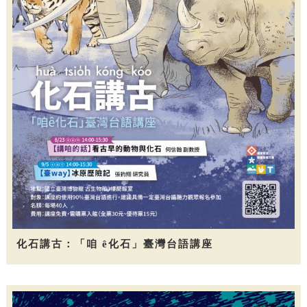
化石講古：「咱 ê化石」臺灣台語講座