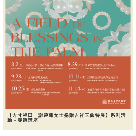
【方寸福田—謝碧蓮女士捐贈吉祥玉飾特展】系列活
動－專題講座