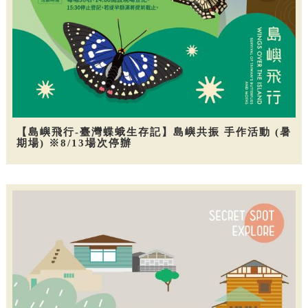
【島嶼飛行-臺灣蝶蛾生存記】島嶼共振 手作活動 (暑
期場) ※8/13場次停辦