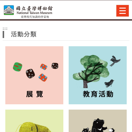
跳到主要內容
網站導覽
Togg
navig
網
:::
站
活動分類
主
題