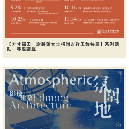
【方寸福田—謝碧蓮女士捐贈吉祥玉飾特展】系列活
動－專題講座