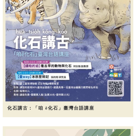
化石講古：「咱 ê化石」臺灣台語講座