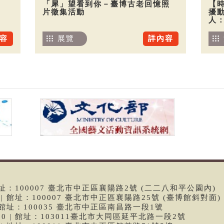
「犀」望看到你－臺博古老回憶照
【
片徵集活動
擾
人
容
展覽
詳內容
 | 館址：100007 臺北市中正區襄陽路2號 (二二八和平公園內)
99 | 館址：100007 臺北市中正區襄陽路25號 (臺博館斜對面)
6 | 館址：100035 臺北市中正區南昌路一段1號
9790 | 館址：103011臺北市大同區延平北路一段2號