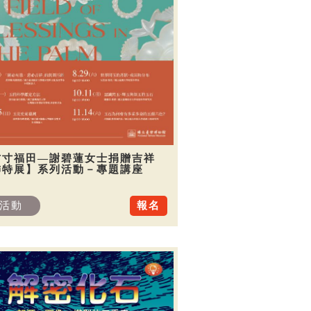
方寸福田—謝碧蓮女士捐贈吉祥
飾特展】系列活動－專題講座
活動
報名