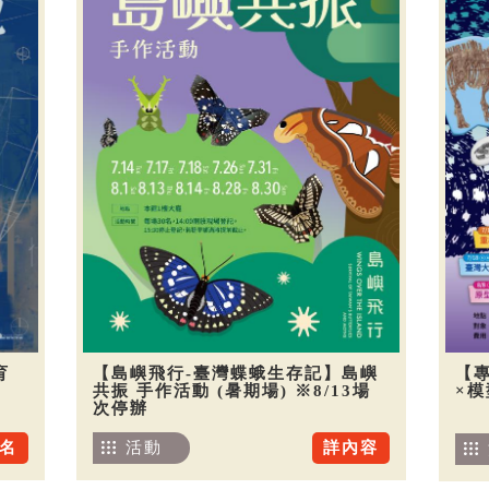
育
【島嶼飛行-臺灣蝶蛾生存記】島嶼
【
共振 手作活動 (暑期場) ※8/13場
×
次停辦
名
活動
詳內容