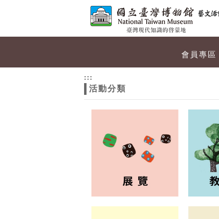
跳到主要內容
網站導覽
網
會員專區
站
:::
活動分類
主
題