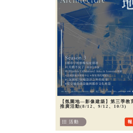
【氛圍地—影像建築】第三季教
推廣活動(8/12、9/12、10/3)
活動
報