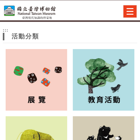
跳到主要內容
網站導覽
Togg
navig
網
:::
站
活動分類
主
題