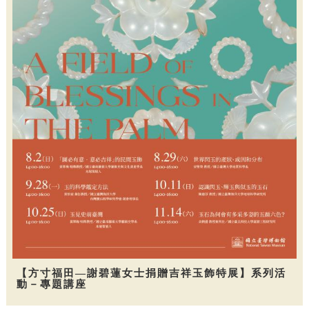
【方寸福田—謝碧蓮女士捐贈吉祥玉飾特展】系列活
動－專題講座