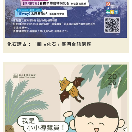
化石講古：「咱 ê化石」臺灣台語講座