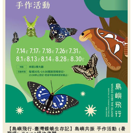
【島嶼飛行-臺灣蝶蛾生存記】島嶼共振 手作活動 (暑