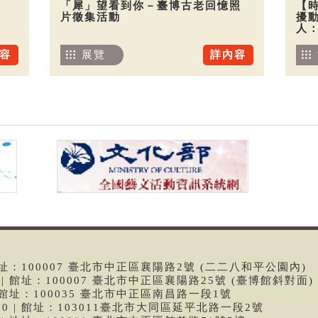
「犀」望看到你－臺博古老回憶照
【
片徵集活動
擾
人
容
展覽
詳內容
 | 館址：100007 臺北市中正區襄陽路2號 (二二八和平公園內)
99 | 館址：100007 臺北市中正區襄陽路25號 (臺博館斜對面)
6 | 館址：100035 臺北市中正區南昌路一段1號
9790 | 館址：103011臺北市大同區延平北路一段2號