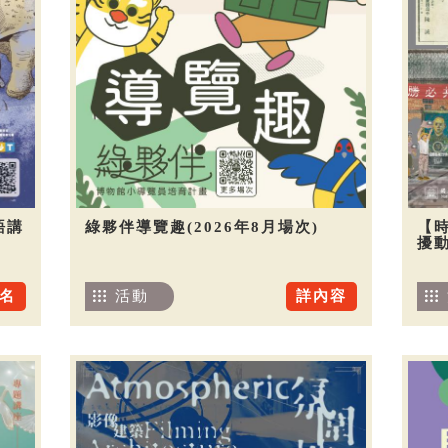
語講
綠夥伴導覽趣(2026年8月場次)
【
擾
名
活動
詳內容