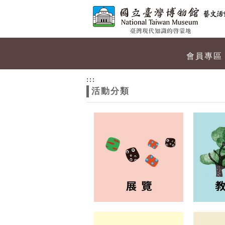
跳到主要內容
網站導覽
網
會員專區
站
:::
活動分類
主
題