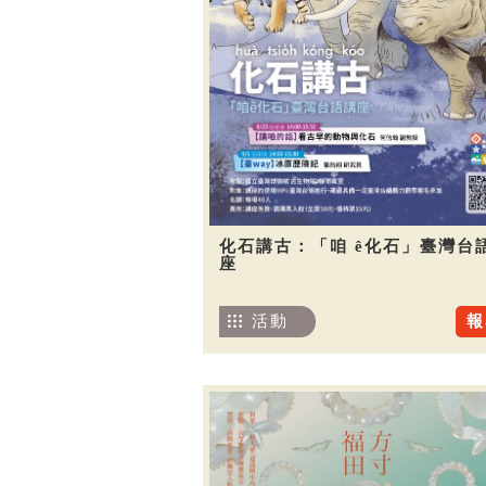
化石講古：「咱 ê化石」臺灣台
座
活動
報