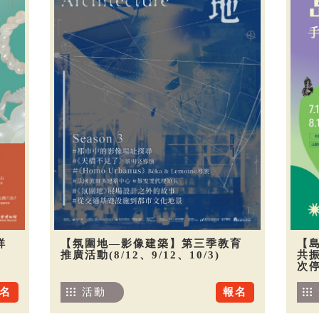
祥
【氛圍地—影像建築】第三季教育
【
推廣活動(8/12、9/12、10/3)
共振
次
名
活動
報名