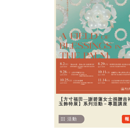
【方寸福田—謝碧蓮女士捐贈吉
玉飾特展】系列活動－專題講座
活動
報