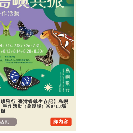
島嶼飛行-臺灣蝶蛾生存記】島嶼
 手作活動 (暑期場) ※8/13場
停辦
活動
詳內容