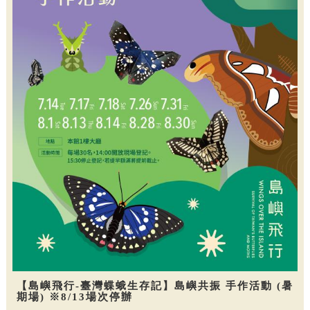
【島嶼飛行-臺灣蝶蛾生存記】島嶼共振 手作活動 (暑
期場) ※8/13場次停辦