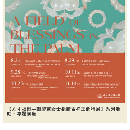
【方寸福田—謝碧蓮女士捐贈吉祥玉飾特展】系列活
動－專題講座