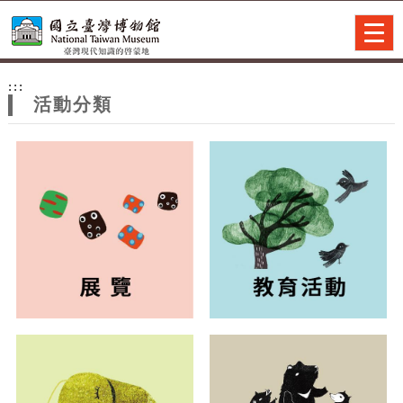
跳到主要內容
網站導覽
Togg
navig
網
:::
站
活動分類
主
題