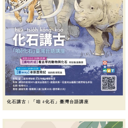
化石講古：「咱 ê化石」臺灣台語講座