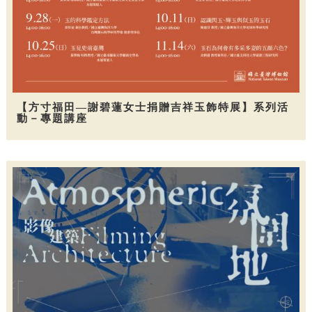
【方寸福田—謝碧蓮女士捐贈吉祥玉飾特展】系列活
動－專題講座