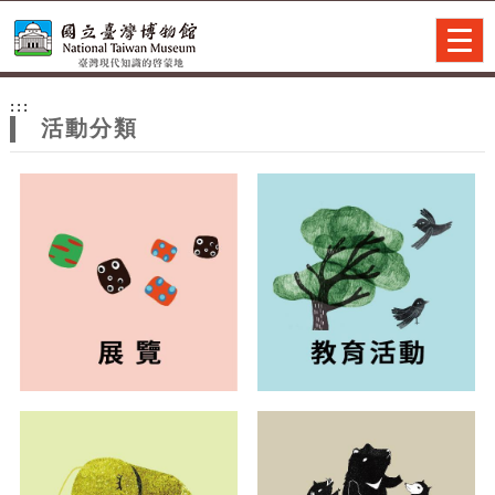
跳到主要內容
網站導覽
Togg
navig
網
:::
站
活動分類
主
題