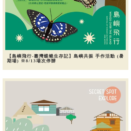
【島嶼飛行-臺灣蝶蛾生存記】島嶼共振 手作活動 (暑
期場) ※8/13場次停辦