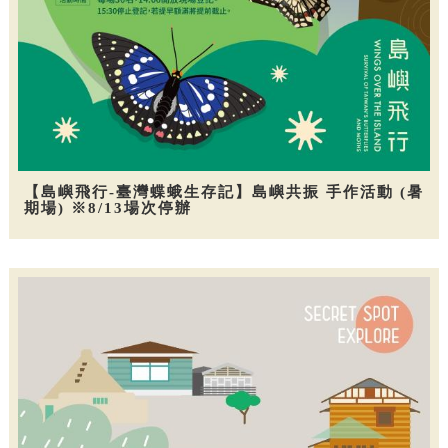
【島嶼飛行-臺灣蝶蛾生存記】島嶼共振 手作活動 (暑
期場) ※8/13場次停辦