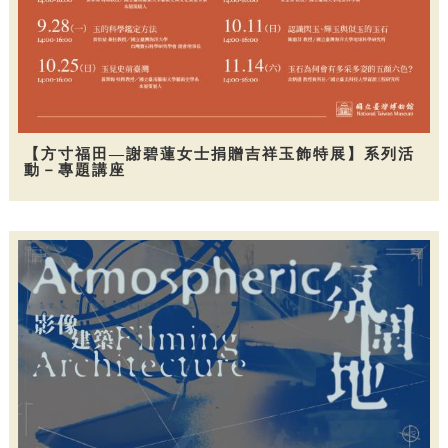
【方寸福田—謝碧蓮女士捐贈吉祥玉飾特展】系列活
動－專題講座