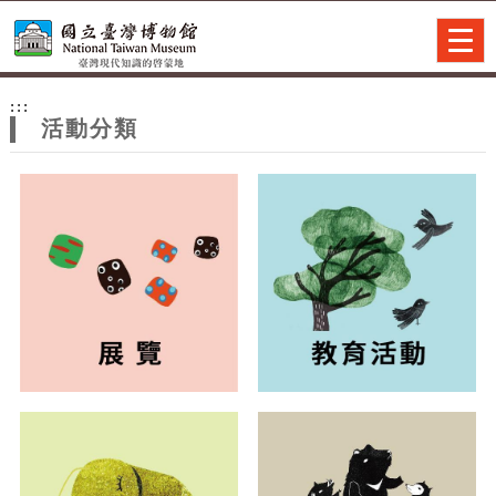
跳到主要內容
網站導覽
Togg
navig
網
:::
站
活動分類
主
題