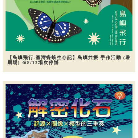
【島嶼飛行-臺灣蝶蛾生存記】島嶼共振 手作活動 (暑
期場) ※8/13場次停辦