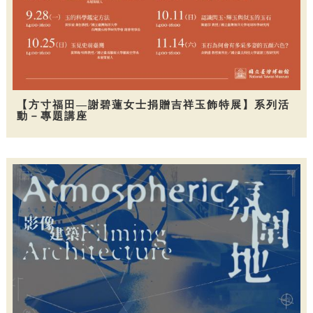
【方寸福田—謝碧蓮女士捐贈吉祥玉飾特展】系列活
動－專題講座