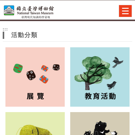
跳到主要內容
網站導覽
Togg
navig
網
:::
站
活動分類
主
題