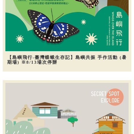
【島嶼飛行-臺灣蝶蛾生存記】島嶼共振 手作活動 (暑
期場) ※8/13場次停辦