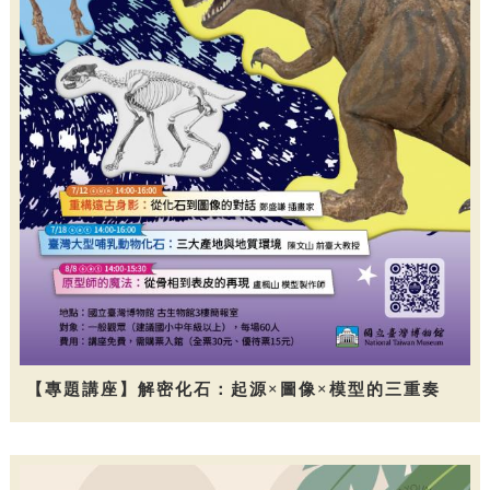
【專題講座】解密化石：起源×圖像×模型的三重奏