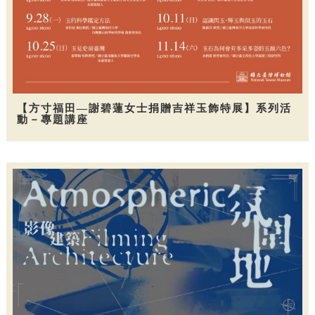
【方寸福田—謝碧蓮女士捐贈吉祥玉飾特展】系列活
動－專題講座