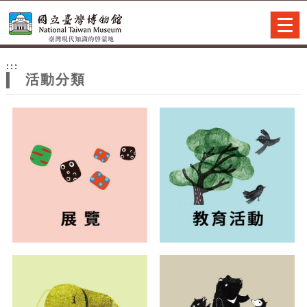
跳到主要內容
網站導覽
Togg
navig
網
:::
站
活動分類
主
題