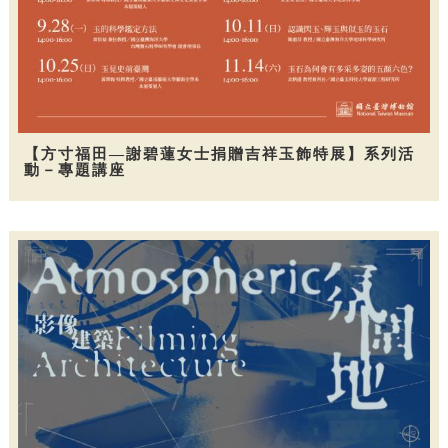
【方寸福田—謝碧蓮女士捐贈吉祥玉飾特展】系列活
動－專題講座