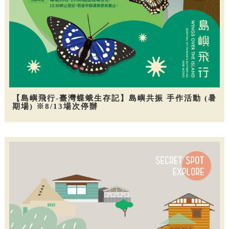
【島嶼飛行-臺灣蝶蛾生存記】島嶼共振 手作活動 (暑
期場) ※8/13場次停辦