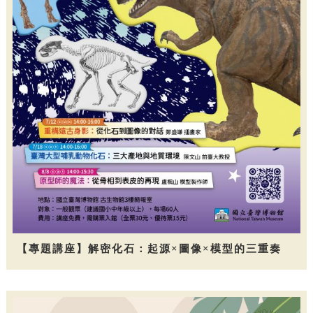
【專題講座】解密化石：起源×圖像×模型的三重奏