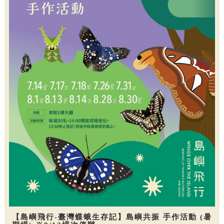
【島嶼飛行-臺灣蝶蛾生存記】島嶼共振 手作活動 (暑