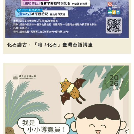
化石講古：「咱 ê化石」臺灣台語講座