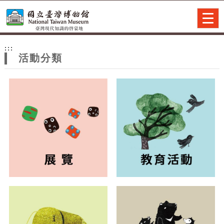
跳到主要內容
網站導覽
Togg
navig
網
:::
站
活動分類
主
題