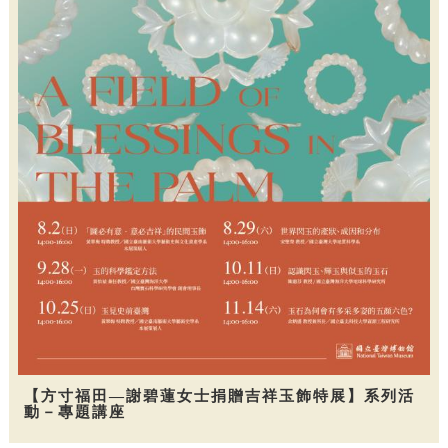
【方寸福田—謝碧蓮女士捐贈吉祥玉飾特展】系列活
動－專題講座