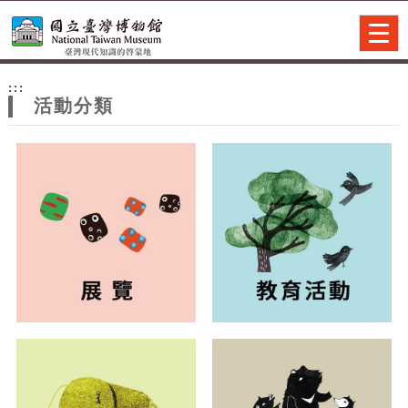
跳到主要內容
網站導覽
Togg
navig
網
:::
站
活動分類
主
題