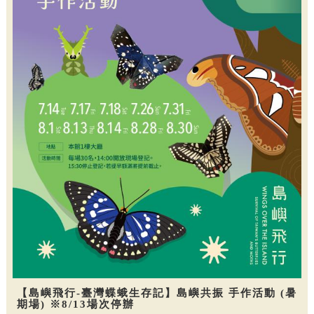
【島嶼飛行-臺灣蝶蛾生存記】島嶼共振 手作活動 (暑
期場) ※8/13場次停辦