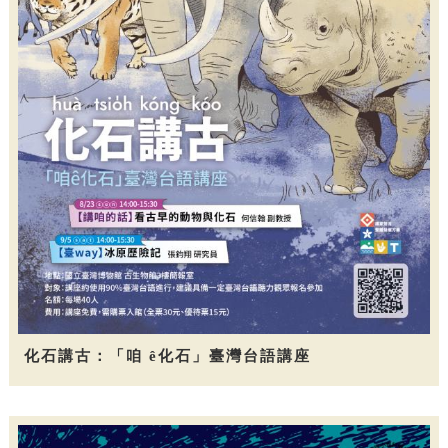
化石講古：「咱 ê化石」臺灣台語講座