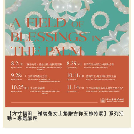
【方寸福田—謝碧蓮女士捐贈吉祥玉飾特展】系列活
動－專題講座