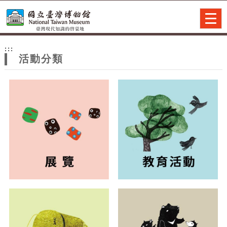
跳到主要內容
網站導覽
Togg
navig
網
:::
站
活動分類
主
題