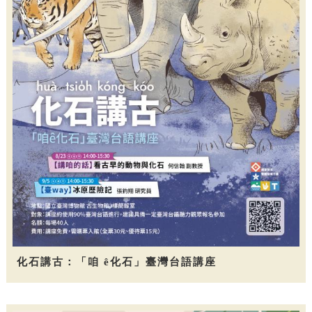
化石講古：「咱 ê化石」臺灣台語講座