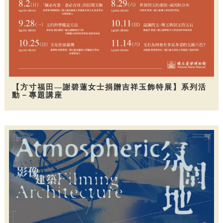
【方寸福田—謝碧蓮女士捐贈吉祥玉飾特展】系列活
動－專題講座