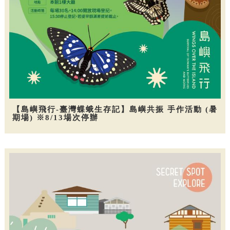
【島嶼飛行-臺灣蝶蛾生存記】島嶼共振 手作活動 (暑
期場) ※8/13場次停辦