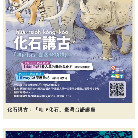
化石講古：「咱 ê化石」臺灣台語講座