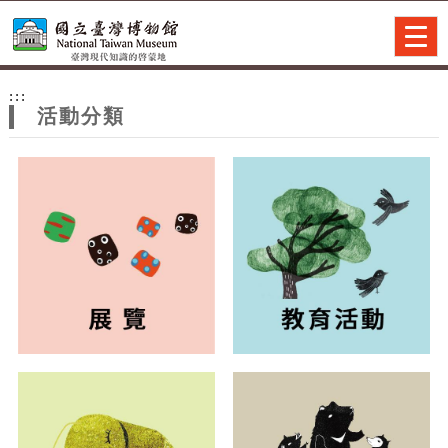
跳到主要內容
網站導覽
Togg
navig
網
:::
站
活動分類
主
題