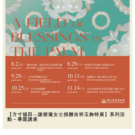
【方寸福田—謝碧蓮女士捐贈吉祥玉飾特展】系列活
動－專題講座