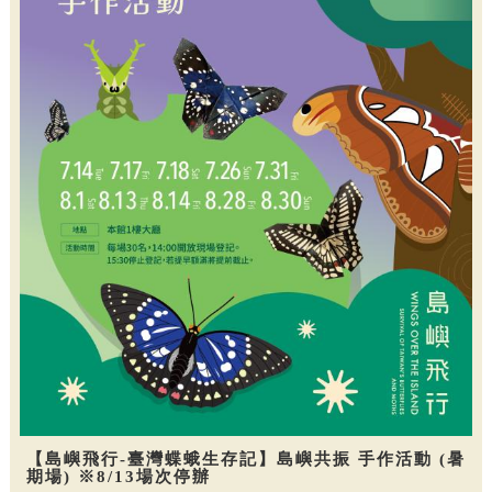
【島嶼飛行-臺灣蝶蛾生存記】島嶼共振 手作活動 (暑
期場) ※8/13場次停辦