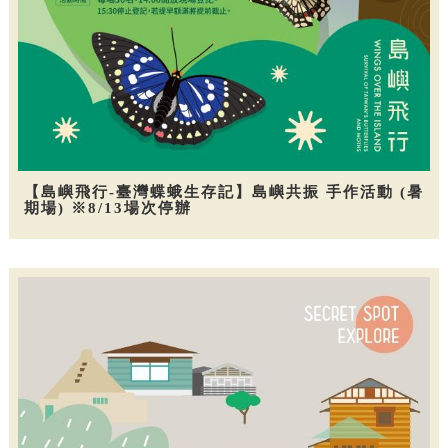
【島嶼飛行-臺灣蝶蛾生存記】島嶼共振 手作活動 (暑
期場) ※8/13場次停辦