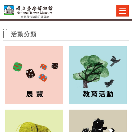
跳到主要內容
網站導覽
Togg
navig
網
:::
站
活動分類
主
題