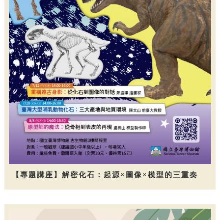
【專題講座】解密化石：起源×圖像×模型的三重奏