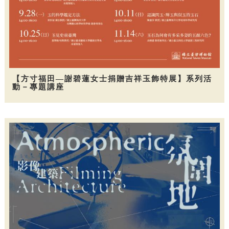
【方寸福田—謝碧蓮女士捐贈吉祥玉飾特展】系列活
動－專題講座