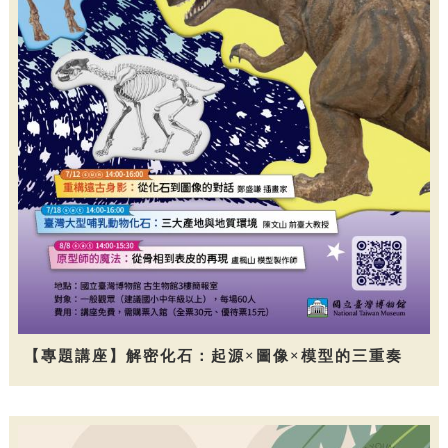
【專題講座】解密化石：起源×圖像×模型的三重奏