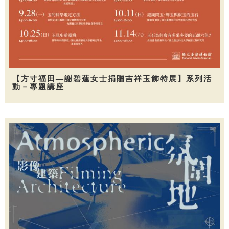
【方寸福田—謝碧蓮女士捐贈吉祥玉飾特展】系列活
動－專題講座