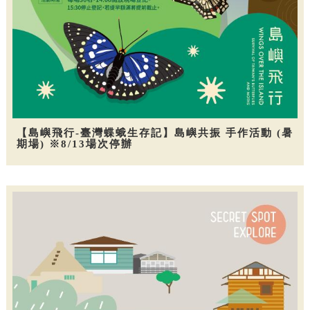
【島嶼飛行-臺灣蝶蛾生存記】島嶼共振 手作活動 (暑
期場) ※8/13場次停辦