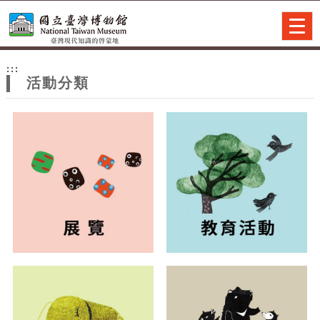
跳到主要內容
網站導覽
Togg
navig
網
:::
站
活動分類
主
題