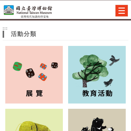
跳到主要內容
網站導覽
Togg
navig
網
:::
站
活動分類
主
題