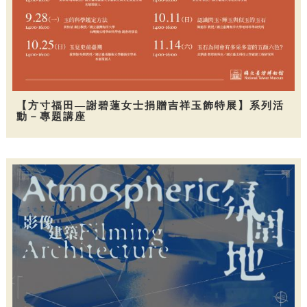
【方寸福田—謝碧蓮女士捐贈吉祥玉飾特展】系列活
動－專題講座