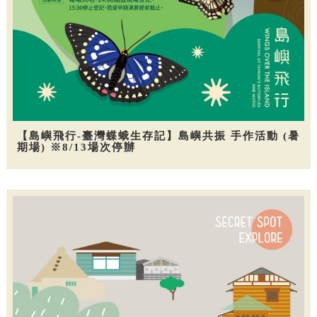
【島嶼飛行-臺灣蝶蛾生存記】島嶼共振 手作活動 (暑
期場) ※8/13場次停辦