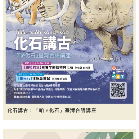
化石講古：「咱 ê化石」臺灣台語講座