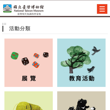
跳到主要內容
網站導覽
Togg
navig
網
:::
站
活動分類
主
題