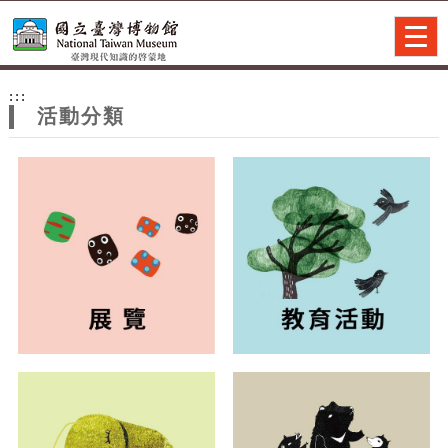
跳到主要內容
網站導覽
Togg
navig
網
:::
站
活動分類
主
題