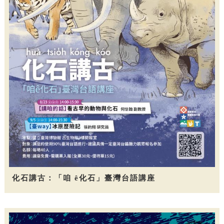
化石講古：「咱 ê化石」臺灣台語講座