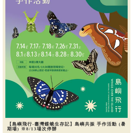
【島嶼飛行-臺灣蝶蛾生存記】島嶼共振 手作活動 (暑
期場) ※8/13場次停辦