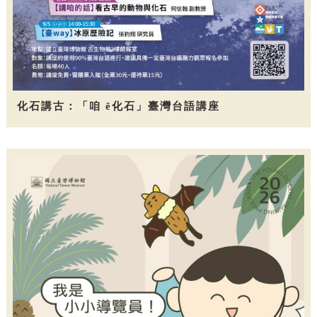
化石講古：「咱 ê化石」臺灣台語講座