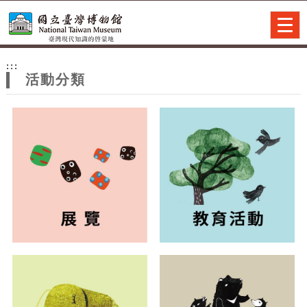
跳到主要內容
網站導覽
Togg
navig
網
:::
站
活動分類
主
題