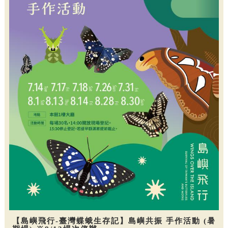
【島嶼飛行-臺灣蝶蛾生存記】島嶼共振 手作活動 (暑