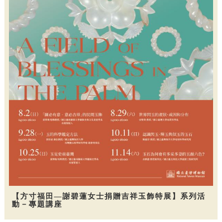
【方寸福田—謝碧蓮女士捐贈吉祥玉飾特展】系列活
動－專題講座