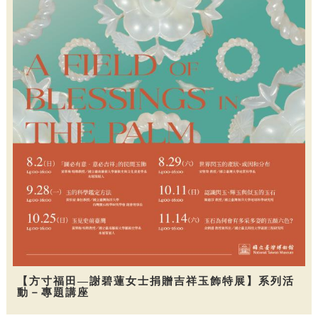
【方寸福田—謝碧蓮女士捐贈吉祥玉飾特展】系列活
動－專題講座