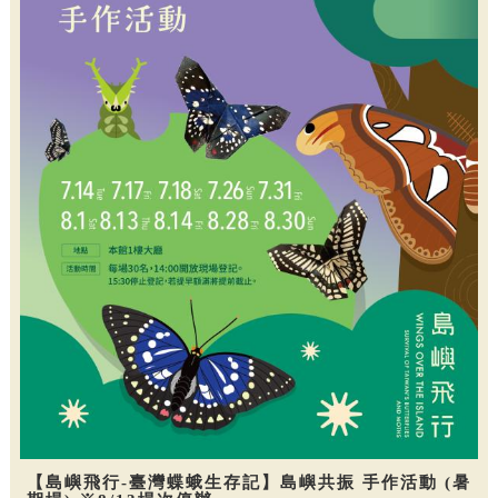
【島嶼飛行-臺灣蝶蛾生存記】島嶼共振 手作活動 (暑