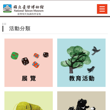
跳到主要內容
網站導覽
Togg
navig
網
:::
站
活動分類
主
題