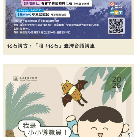
化石講古：「咱 ê化石」臺灣台語講座