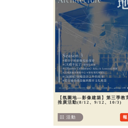
【氛圍地—影像建築】第三季教
推廣活動(8/12、9/12、10/3)
活動
報