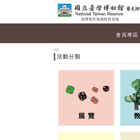
跳到主要內容
網站導覽
網
會員專區
站
:::
活動分類
主
題