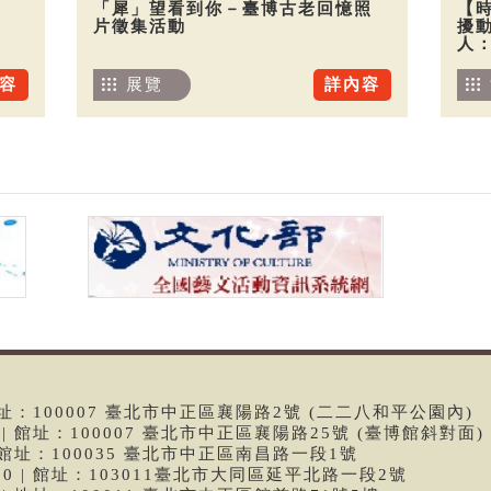
「犀」望看到你－臺博古老回憶照
【
片徵集活動
擾
人
容
展覽
詳內容
 | 館址：100007 臺北市中正區襄陽路2號 (二二八和平公園內)
99 | 館址：100007 臺北市中正區襄陽路25號 (臺博館斜對面)
6 | 館址：100035 臺北市中正區南昌路一段1號
9790 | 館址：103011臺北市大同區延平北路一段2號