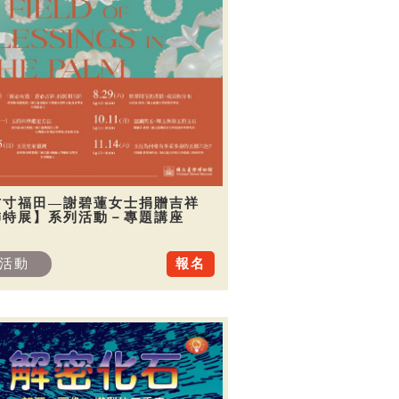
方寸福田—謝碧蓮女士捐贈吉祥
飾特展】系列活動－專題講座
活動
報名