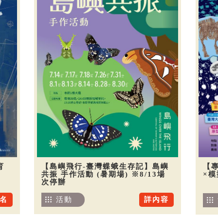
育
【島嶼飛行-臺灣蝶蛾生存記】島嶼
【
共振 手作活動 (暑期場) ※8/13場
×
次停辦
名
活動
詳內容