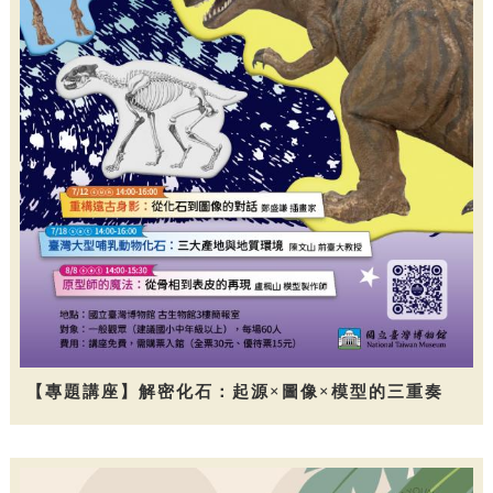
【專題講座】解密化石：起源×圖像×模型的三重奏