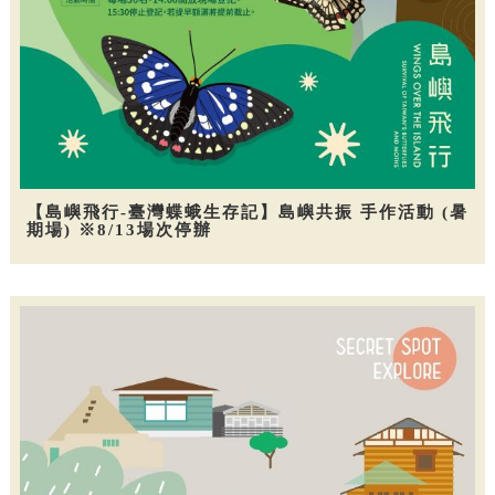
【島嶼飛行-臺灣蝶蛾生存記】島嶼共振 手作活動 (暑
期場) ※8/13場次停辦