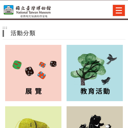
跳到主要內容
網站導覽
Togg
navig
網
:::
站
活動分類
主
題