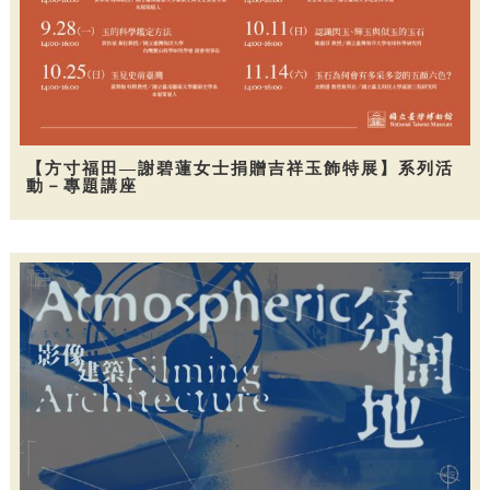
【方寸福田—謝碧蓮女士捐贈吉祥玉飾特展】系列活
動－專題講座