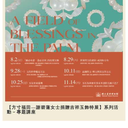
【方寸福田—謝碧蓮女士捐贈吉祥玉飾特展】系列活
動－專題講座