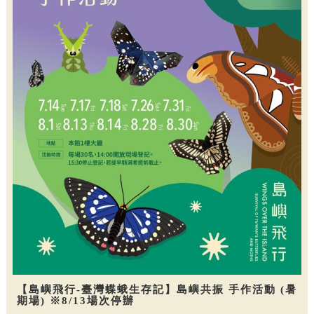
【島嶼飛行-臺灣蝶蛾生存記】島嶼共振 手作活動 (暑
期場) ※8/13場次停辦