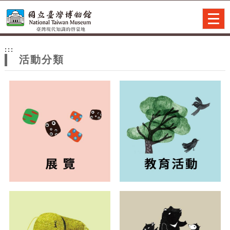
跳到主要內容
網站導覽
Togg
navig
網
:::
站
活動分類
主
題