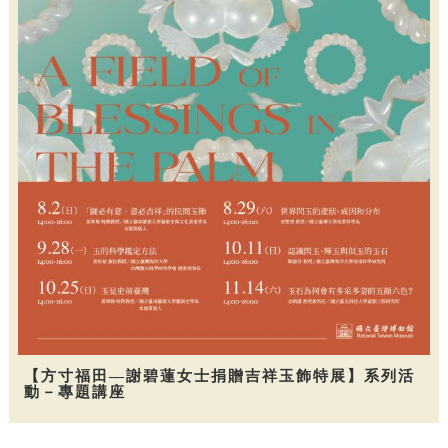
【方寸福田—謝碧蓮女士捐贈吉祥玉飾特展】系列活
動－專題講座