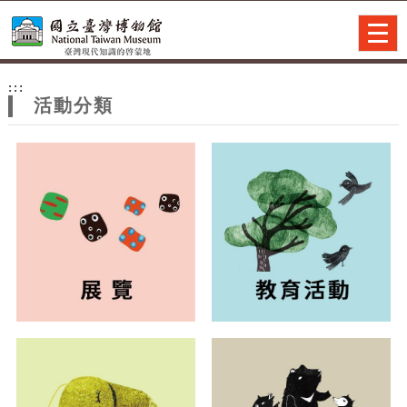
跳到主要內容
網站導覽
Togg
navig
網
:::
站
活動分類
主
題