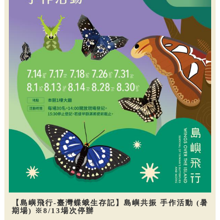
【島嶼飛行-臺灣蝶蛾生存記】島嶼共振 手作活動 (暑
期場) ※8/13場次停辦