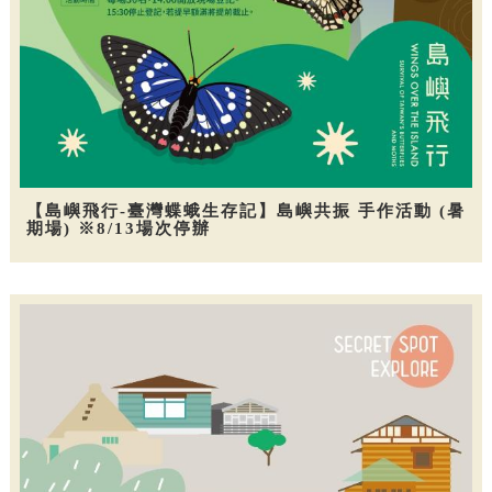
【島嶼飛行-臺灣蝶蛾生存記】島嶼共振 手作活動 (暑
期場) ※8/13場次停辦