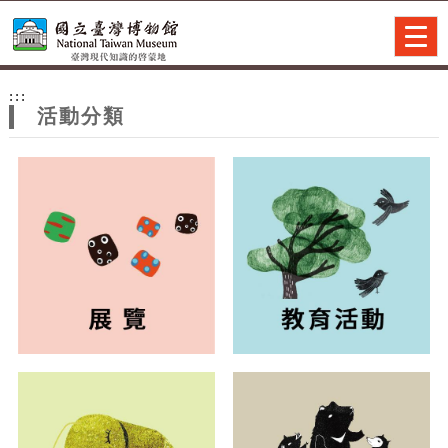
跳到主要內容
網站導覽
Togg
navig
網
:::
站
活動分類
主
題