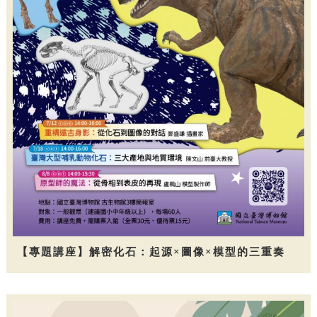
【專題講座】解密化石：起源×圖像×模型的三重奏