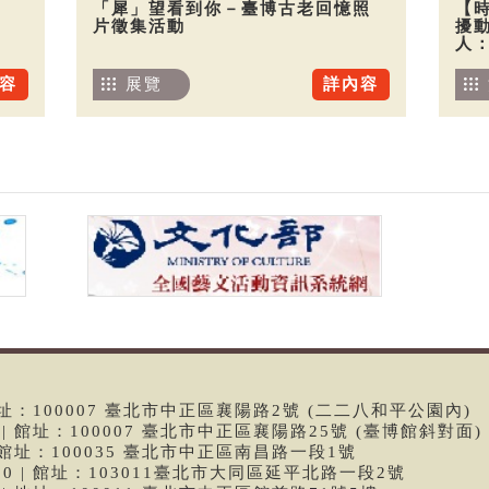
「犀」望看到你－臺博古老回憶照
【
片徵集活動
擾
人
容
展覽
詳內容
 | 館址：100007 臺北市中正區襄陽路2號 (二二八和平公園內)
99 | 館址：100007 臺北市中正區襄陽路25號 (臺博館斜對面)
6 | 館址：100035 臺北市中正區南昌路一段1號
9790 | 館址：103011臺北市大同區延平北路一段2號