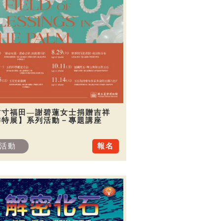
方寸福田—謝碧蓮女士捐贈吉祥
飾特展】系列活動－專題講座
活動
報名