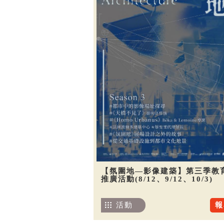
【氛圍地—影像建築】第三季教
推廣活動(8/12、9/12、10/3)
活動
報