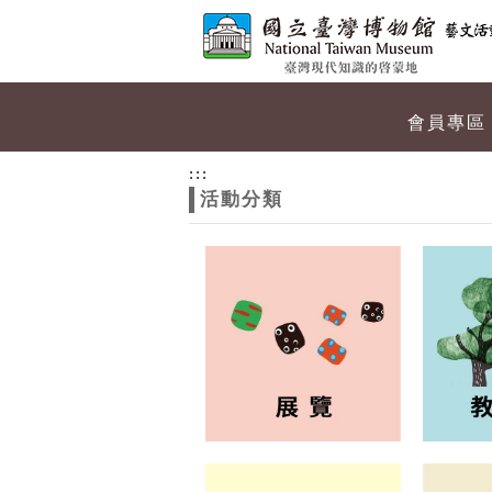
跳到主要內容
網站導覽
網
會員專區
站
:::
活動分類
主
題