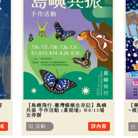
育
【島嶼飛行-臺灣蝶蛾生存記】島嶼
【
共振 手作活動 (暑期場) ※8/13場
×
次停辦
名
活動
詳內容