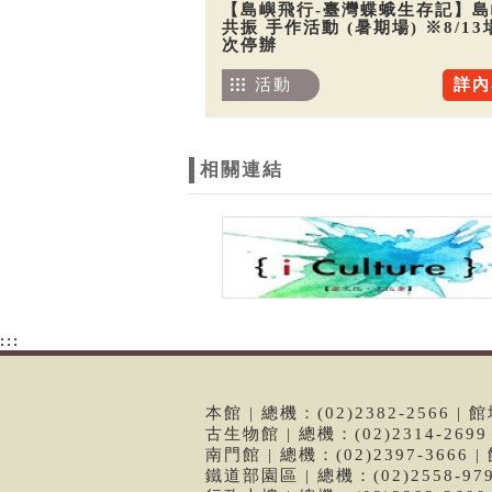
【島嶼飛行-臺灣蝶蛾生存記】島
共振 手作活動 (暑期場) ※8/13
次停辦
活動
詳內
相關連結
:::
本館 | 總機：(02)2382-2566
古生物館 | 總機：(02)2314-26
南門館 | 總機：(02)2397-366
鐵道部園區 | 總機：(02)2558-