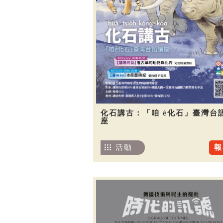
化石講古：「咱 ê化石」臺灣台
座
活動
報