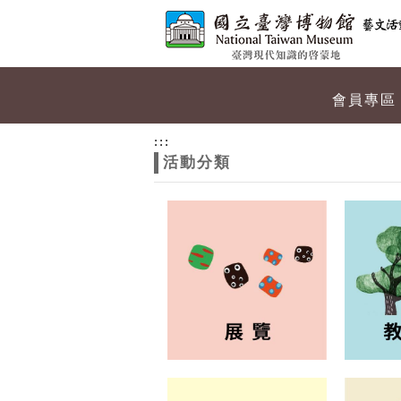
跳到主要內容
網站導覽
網
會員專區
站
:::
活動分類
主
題