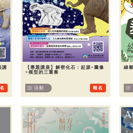
語講
【專題講座】解密化石：起源×圖像
綠夥
×模型的三重奏
名
活動
報名