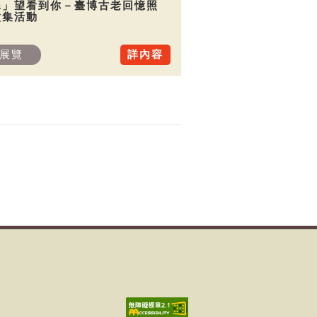
犀」望看到你－臺博古老回憶照
徵集活動
展覽
詳內容