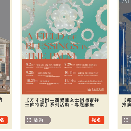
的
【方寸福田—謝碧蓮女士捐贈吉祥
【
玉飾特展】系列活動－專題講座
推廣
名
活動
報名