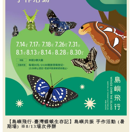
【島嶼飛行-臺灣蝶蛾生存記】島嶼共振 手作活動 (暑
期場) ※8/13場次停辦