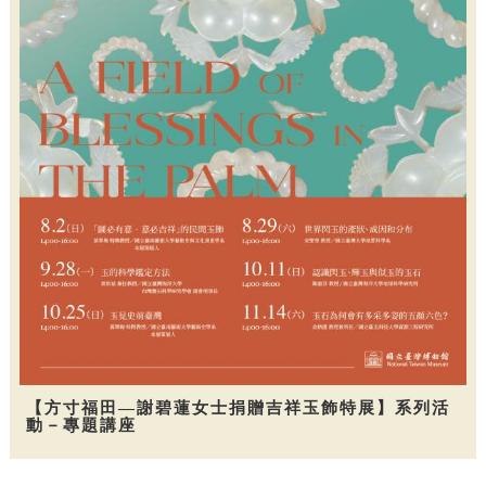
【方寸福田—謝碧蓮女士捐贈吉祥玉飾特展】系列活
動－專題講座