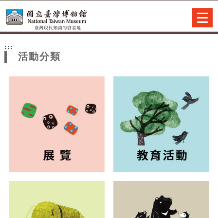
跳到主要內容
網站導覽
Togg
navig
網
:::
站
活動分類
主
題