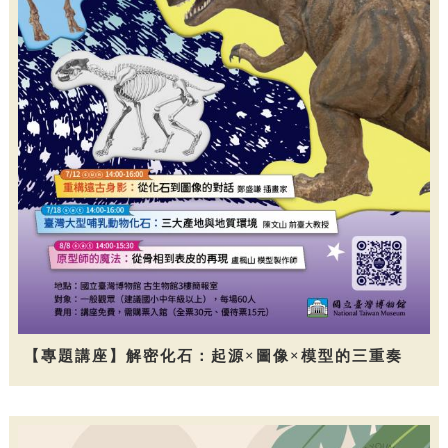
【專題講座】解密化石：起源×圖像×模型的三重奏