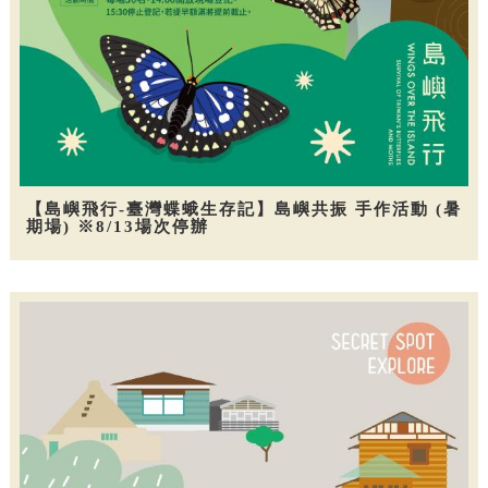
【島嶼飛行-臺灣蝶蛾生存記】島嶼共振 手作活動 (暑
期場) ※8/13場次停辦