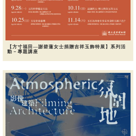
【方寸福田—謝碧蓮女士捐贈吉祥玉飾特展】系列活
動－專題講座