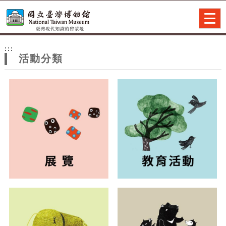
跳到主要內容
網站導覽
Togg
navig
網
:::
站
活動分類
主
題