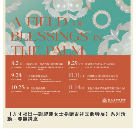
【方寸福田—謝碧蓮女士捐贈吉祥玉飾特展】系列活
動－專題講座