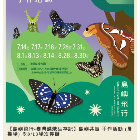
【島嶼飛行-臺灣蝶蛾生存記】島嶼共振 手作活動 (暑
期場) ※8/13場次停辦