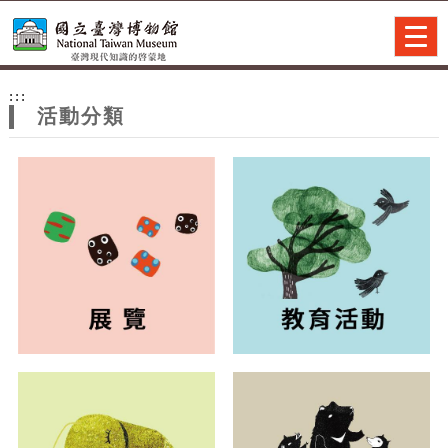
跳到主要內容
網站導覽
Togg
navig
網
:::
站
活動分類
主
題