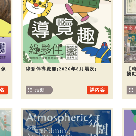
圖像
綠夥伴導覽趣(2026年8月場次)
【
擾
名
活動
詳內容