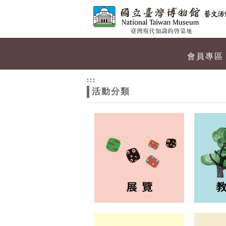
跳到主要內容
網站導覽
網
會員專區
站
:::
活動分類
主
題