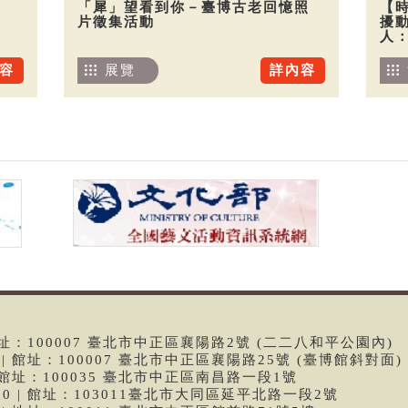
「犀」望看到你－臺博古老回憶照
【
片徵集活動
擾
人
容
展覽
詳內容
 | 館址：100007 臺北市中正區襄陽路2號 (二二八和平公園內)
99 | 館址：100007 臺北市中正區襄陽路25號 (臺博館斜對面)
6 | 館址：100035 臺北市中正區南昌路一段1號
9790 | 館址：103011臺北市大同區延平北路一段2號