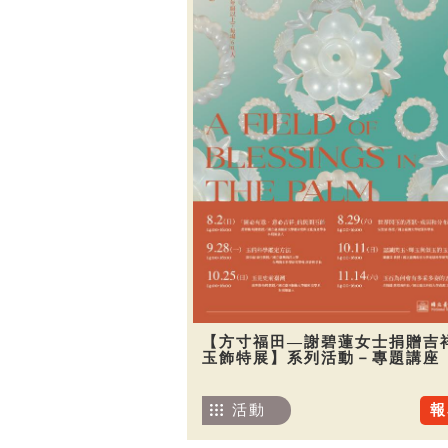
【方寸福田—謝碧蓮女士捐贈吉
玉飾特展】系列活動－專題講座
活動
報