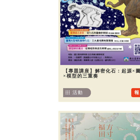
【專題講座】解密化石：起源×
×模型的三重奏
活動
報