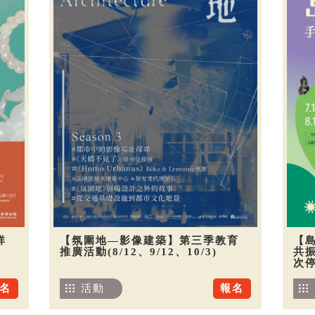
祥
【氛圍地—影像建築】第三季教育
【
推廣活動(8/12、9/12、10/3)
共振
次
名
活動
報名