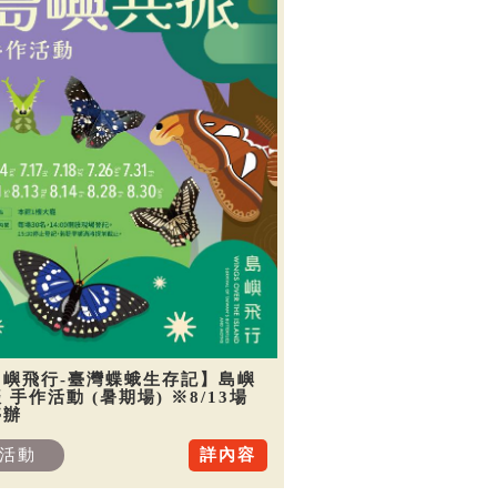
島嶼飛行-臺灣蝶蛾生存記】島嶼
 手作活動 (暑期場) ※8/13場
停辦
活動
詳內容