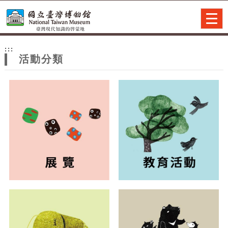
跳到主要內容
網站導覽
Togg
navig
網
:::
站
活動分類
主
題