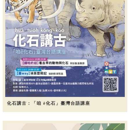
化石講古：「咱 ê化石」臺灣台語講座