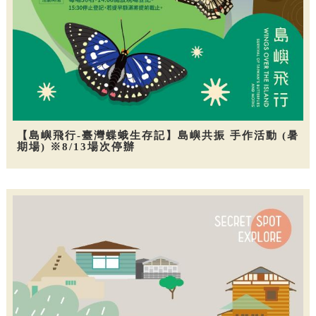
【島嶼飛行-臺灣蝶蛾生存記】島嶼共振 手作活動 (暑
期場) ※8/13場次停辦