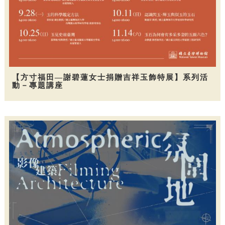
【方寸福田—謝碧蓮女士捐贈吉祥玉飾特展】系列活
動－專題講座